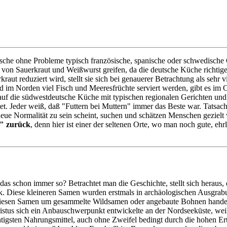
sche ohne Probleme typisch französische, spanische oder schwedische G
 von Sauerkraut und Weißwurst greifen, da die deutsche Küche richtig
aut reduziert wird, stellt sie sich bei genauerer Betrachtung als sehr v
d im Norden viel Fisch und Meeresfrüchte serviert werden, gibt es im 
uf die südwestdeutsche Küche mit typischen regionalen Gerichten und le
. Jeder weiß, daß "Futtern bei Muttern" immer das Beste war. Tatsache
eue Normalität zu sein scheint, suchen und schätzen Menschen gezielt wi
" zurück
, denn hier ist einer der seltenen Orte, wo man noch gute, eh
as schon immer so? Betrachtet man die Geschichte, stellt sich heraus,
Diese kleineren Samen wurden erstmals in archäologischen Ausgrabunge
 bei diesen Samen um gesammelte Wildsamen oder angebaute Bohnen handelt
stus sich ein Anbauschwerpunkt entwickelte an der Nordseeküste, weil
htigsten Nahrungsmittel, auch ohne Zweifel bedingt durch die hohen Ertr