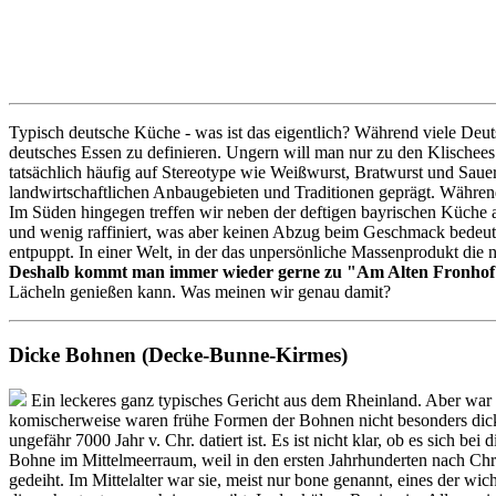
Typisch deutsche Küche - was ist das eigentlich? Während viele Deut
deutsches Essen zu definieren. Ungern will man nur zu den Klischees
tatsächlich häufig auf Stereotype wie Weißwurst, Bratwurst und Sauerkr
landwirtschaftlichen Anbaugebieten und Traditionen geprägt. Währen
Im Süden hingegen treffen wir neben der deftigen bayrischen Küche a
und wenig raffiniert, was aber keinen Abzug beim Geschmack bedeutet
entpuppt. In einer Welt, in der das unpersönliche Massenprodukt die n
Deshalb kommt man immer wieder gerne zu "Am Alten Fronhof
Lächeln genießen kann. Was meinen wir genau damit?
Dicke Bohnen (Decke-Bunne-Kirmes)
Ein leckeres ganz typisches Gericht aus dem Rheinland. Aber war d
komischerweise waren frühe Formen der Bohnen nicht besonders dick. 
ungefähr 7000 Jahr v. Chr. datiert ist. Es ist nicht klar, ob es sich
Bohne im Mittelmeerraum, weil in den ersten Jahrhunderten nach Chri
gedeiht. Im Mittelalter war sie, meist nur bone genannt, eines der wic