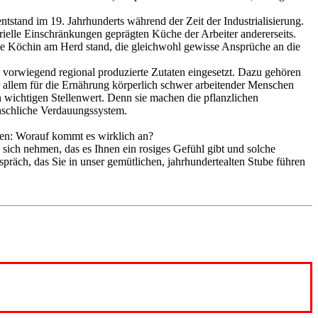
ntstand im 19. Jahrhunderts während der Zeit der Industrialisierung.
rielle Einschränkungen geprägten Küche der Arbeiter andererseits.
lle Köchin am Herd stand, die gleichwohl gewisse Ansprüche an die
n vorwiegend regional produzierte Zutaten eingesetzt. Dazu gehören
 allem für die Ernährung körperlich schwer arbeitender Menschen
wichtigen Stellenwert. Denn sie machen die pflanzlichen
enschliche Verdauungssystem.
ten: Worauf kommt es wirklich an?
 sich nehmen, das es Ihnen ein rosiges Gefühl gibt und solche
räch, das Sie in unser gemütlichen, jahrhundertealten Stube führen