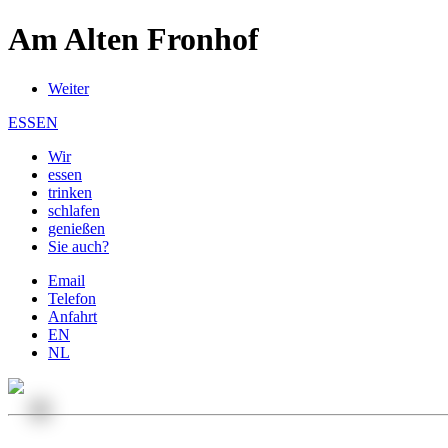
Am Alten Fronhof
Weiter
ESSEN
Wir
essen
trinken
schlafen
genießen
Sie auch?
Email
Telefon
Anfahrt
EN
NL