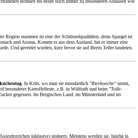
scheidenen Bohnen bis heute noch immer zu besonderen Anlässen wie
r Region stammen ist eine der Schlüsselqualitäten, denn Spargel ist
 Geschmack und Aroma. Kommt er aus dem Ausland, hat er immer eine
urde. Und geerntet wurden, kurz bevor sie auf Ihrem Teller landeten.
kuchentag
. In Köln, wo man sie mundartlich
"Rievkooche"
nennt,
il besonderer Kartoffelfeste, z.B. in Wülfrath und beim
"Tolle-
 Zucker gegessen. Im Bergischen Land, im Münsterland und im
Ausrufezeichen inklusive) stolpern. Meistens werden sie, häufig in