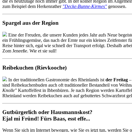
die es heutzutage noch immer gibt. In der kölner Region im Allgem
zum Beispiel dem Herkenrather
"Decke-Bunne-Kirmes"
genossen.
Spargel aus der Region
Eine der Freuden, die unsere Kunden jedes Jahr aufs Neue begeister
ein Frühlingsgemüse, das nach der Ernte nur ein kleines Zeitfenster
Reise hinter sich, egal wie schnell der Transport erfolgt. Deshalb ar
Zom Jeneeße. Wie et sie sull!
Reibekuchen (Rievkooche)
In der traditionellen Gastronomie des Rheinlands ist
der Freitag
– 
sind Reibekuchenbuden auch oft traditioneller Bestandteil von Weihn
Knolle"
Kartoffelfest in Ibbenbüren. Je nach Region werden Kartoff
Rheinland werden Reibekuchen auch auf gebuttertes Schwarzbrot gel
Gutbürgerlich oder Hausmannskost?
Ejal mi Fründ! Fürs Baas, esst effe...
Wenn Sie sich im Internet bewegen, wie Sie es jetzt tun, werden Sie