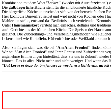
Kombination mit dem Wort
"Lecker!"
(wieder mit Ausrufezeichen!) v
Die
gutbürgerliche Küche
steht für die ambitionierte häusliche Küch
Die bürgerliche Küche unterscheidet sich von der herrschaftlichen Es
Hier kocht die Bürgerfrau selbst und wird nicht von Köchen oder Hau
Mahlzeiten stellte, entstand das Bedürfnis nach vertiefenden Kenntni
Unter
Hausmannskost
versteht man einfaches, deftiges und traditi
auch Gerichte aus der bäuerlichen Küche. Die Speisen der Hausmanns
geeignet. Die Zubereitungs- und Verarbeitungsmethoden wie Räucher
Lebensmittel wie Kartoffeln, Hülsenfrüchte oder Weißkohl aber auch
Also, Sie fragen sich, was Sie bei
"Am Alten Fronhof"
finden könne
Wir bei "Am Alten Fronhof" sind Ihrer Genuss und Zufriedenheit verpf
angenehme Erinnerungen hinterlässt, dass Sie uns in Zukunft wieder 
können. Das ist alles. Nicht mehr und nicht weniger. Und wenn das Ihn
"
Dat Levve es dozo do, öm jenosse ze weede, esu lächle ens, un loß