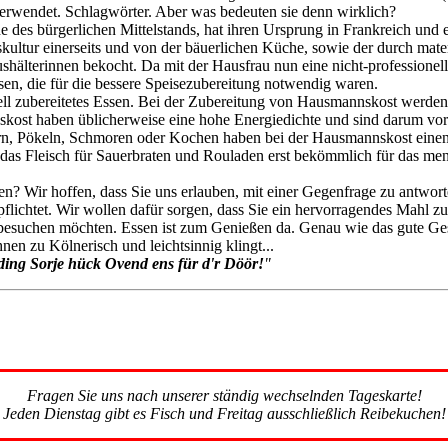
erwendet. Schlagwörter. Aber was bedeuten sie denn wirklich?
e des bürgerlichen Mittelstands, hat ihren Ursprung in Frankreich und e
skultur einerseits und von der bäuerlichen Küche, sowie der durch mate
shälterinnen bekocht. Da mit der Hausfrau nun eine nicht-professione
ssen, die für die bessere Speisezubereitung notwendig waren.
onell zubereitetes Essen. Bei der Zubereitung von Hausmannskost werde
kost haben üblicherweise eine hohe Energiedichte und sind darum vor
n, Pökeln, Schmoren oder Kochen haben bei der Hausmannskost einen 
 das Fleisch für Sauerbraten und Rouladen erst bekömmlich für das m
n? Wir hoffen, dass Sie uns erlauben, mit einer Gegenfrage zu antwor
lichtet. Wir wollen dafür sorgen, dass Sie ein hervorragendes Mahl zu
besuchen möchten. Essen ist zum Genießen da. Genau wie das gute Gesp
en zu Kölnerisch und leichtsinnig klingt...
 ding Sorje hück Ovend ens für d'r Döör!
"
Fragen Sie uns nach unserer ständig wechselnden Tageskarte!
Jeden Dienstag gibt es Fisch und Freitag ausschließlich Reibekuchen!