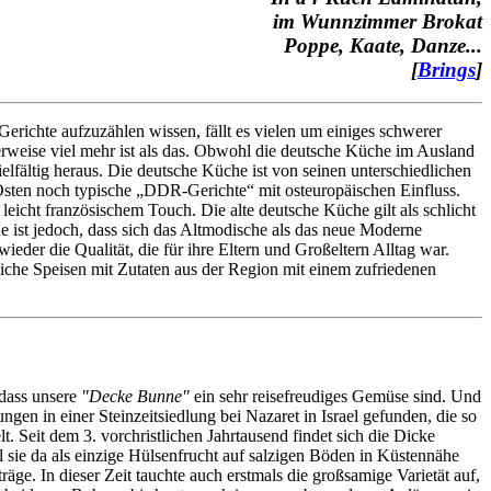
im Wunnzimmer Brokat
Poppe, Kaate, Danze...
[
Brings
]
erichte aufzuzählen wissen, fällt es vielen um einiges schwerer
erweise viel mehr ist als das. Obwohl die deutsche Küche im Ausland
ielfältig heraus. Die deutsche Küche ist von seinen unterschiedlichen
Osten noch typische „DDR-Gerichte“ mit osteuropäischen Einfluss.
icht französischem Touch. Die alte deutsche Küche gilt als schlicht
 ist jedoch, dass sich das Altmodische als das neue Moderne
eder die Qualität, die für ihre Eltern und Großeltern Alltag war.
rliche Speisen mit Zutaten aus der Region mit einem zufriedenen
 dass unsere
"Decke Bunne"
ein sehr reisefreudiges Gemüse sind. Und
n in einer Steinzeitsiedlung bei Nazaret in Israel gefunden, die so
. Seit dem 3. vorchristlichen Jahrtausend findet sich die Dicke
 sie da als einzige Hülsenfrucht auf salzigen Böden in Küstennähe
äge. In dieser Zeit tauchte auch erstmals die großsamige Varietät auf,