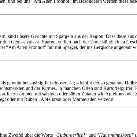
einen, und bei uns "Am Alten Fronhof" im Besonderen werden diese be
n, sind unsere Gerichte mit Spargeln aus der Region. Dass diese aus de
 für den Genuss zulässt. Spargel verliert nach der Ernte stündlich an
beitet "Am Alten Fronhof" nur mit Spargel, der ins Bergische angebaut w
als gewohnheitsmäßig fleischloser Tag – häufig der so genannte
Reibe
achtsmärkten und der Kirmes. In manchen Orten sind Kartoffelpuffer Te
elpuffer zusammen mit salzigen oder süßen Zutaten wie Apfelmus oder
egt oder mit Rüben-, Apfelkraut oder Marmeladen verzehrt.
 ohne Zweifel über die Worte
"Gutbürgerlich!"
und
"Hausmannskost!"
(